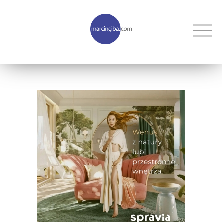
publikacje
portret
produkt
reportaż
sport
budownictwo
przemysł
projekty autorskie
video
Podniebne Obrazy