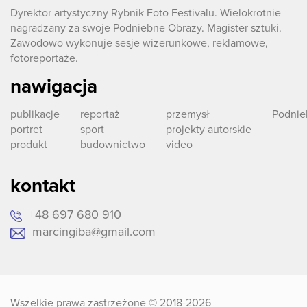
Dyrektor artystyczny
Rybnik Foto Festivalu
. Wielokrotnie
nagradzany za swoje
Podniebne Obrazy.
Magister sztuki.
Zawodowo wykonuje sesje wizerunkowe, reklamowe,
fotoreportaże.
nawigacja
publikacje
reportaż
przemysł
Podnie
portret
sport
projekty autorskie
produkt
budownictwo
video
kontakt
+48 697 680 910
marcingiba@gmail.com
Wszelkie prawa zastrzeżone © 2018-2026